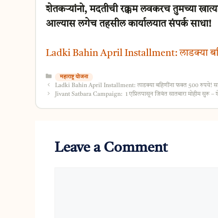
शेतकऱ्यांनो, मदतीची रक्कम लवकरच तुमच्या खा
आल्यास लगेच तहसील कार्यालयात संपर्क साधा!
Ladki Bahin April Installment: लाडक्या बहि
Categories
महाराष्ट्र योजना
Ladki Bahin April Installment: लाडक्या बहिणींना फक्त 500 रुपये! सर
Jivant Satbara Campaign: 1 एप्रिलपासून जिवंत सातबारा मोहीम सुरू – शे
Leave a Comment
Comment