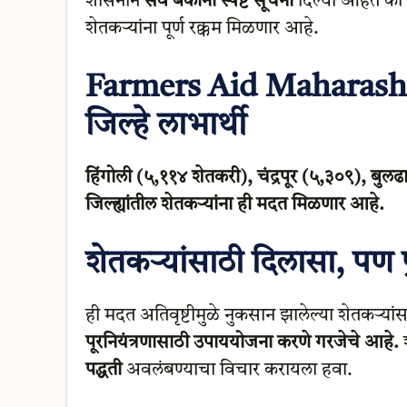
शासनाने
सर्व बँकांना स्पष्ट सूचना
दिल्या आहेत की
शेतकऱ्यांना पूर्ण रक्कम मिळणार आहे.
Farmers Aid Maharasht
जिल्हे लाभार्थी
हिंगोली (५,११४ शेतकरी), चंद्रपूर (५,३०९), ब
जिल्ह्यांतील शेतकऱ्यांना ही मदत मिळणार आहे.
शेतकऱ्यांसाठी दिलासा, पण 
ही मदत अतिवृष्टीमुळे नुकसान झालेल्या शेतकऱ्य
पूरनियंत्रणासाठी उपाययोजना करणे गरजेचे आहे.
श
पद्धती
अवलंबण्याचा विचार करायला हवा.