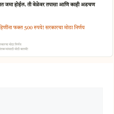
त्यात जमा होईल. ती वेळेवर तपासा आणि काही अडचण
णींना फक्त 500 रुपये! सरकारचा मोठा निर्णय
कारचा मोठा निर्णय
तकऱ्यांसाठी मोठी बातमी!