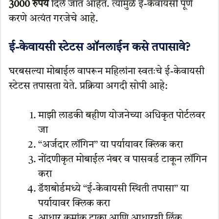
3000 रुपये
दिले जात आहेत. त्यामुळे ई-केवायसी पूर्ण
करणे अत्यंत गरजेचे आहे.
ई-केवायसी स्टेटस ऑनलाईन कसे तपासावे?
घरबसल्या मोबाईल वापरून महिलांना स्वतःचे ई-केवायसी
स्टेटस तपासता येते. प्रक्रिया अगदी सोपी आहे:
माझी लाडकी बहीण योजनेच्या अधिकृत पोर्टलवर
जा
“अर्जदार लॉगिन” या पर्यायावर क्लिक करा
नोंदणीकृत मोबाईल नंबर व पासवर्ड टाकून लॉगिन
करा
डॅशबोर्डमध्ये “ई-केवायसी स्थिती तपासा” या
पर्यायावर क्लिक करा
आधार क्रमांक टाका आणि आधारशी लिंक