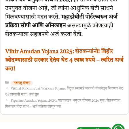
उपयुक्त योजना आहे, जी त्यांना आधुनिक शेती साधनं
मिळवण्यासाठी मदत करते.
महाडीबीटी पोर्टलवरून अर्ज
प्रक्रिया सोपी आणि ऑनलाइन
असल्यामुळे कोणत्याही
शेतकऱ्याला सहजपणे अर्ज करता येतो.
Vihir Anudan Yojana 2025: शेतकऱ्यांनो! विहीर
खोदण्यासाठी सरकार देतंय थेट 4 लाख रुपये – त्वरित अर्ज
करा!
Categories
महाराष्ट्र योजना
Vitthal Rukhmabai Warkari Yojana: विठ्ठल रुखमाई वारकरी योजनेतून मिळणार थेट
₹4 लाखांची मदत! अर्ज सुरू
Pipeline Anudan Yojana 2025: पाइपलाइन अनुदान योजना 2025 सुरू! शेतकऱ्यांना
मिळणार मोठा लाभ – अर्ज प्रक्रिया जाणून घ्या