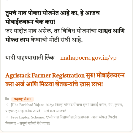
तुमचं गाव पोकरा योजनेत आहे का, हे आजच
मोबाईलवरून चेक करा!
जर यादीत नाव असेल, तर विविध योजनांचा
शाश्वत आणि
मोफत लाभ
घेण्याची मोठी संधी आहे.
यादी पाहण्यासाठी लिंक –
mahapocra.gov.in/vp
Agristack Farmer Registration सुरु! मोबाईलवरून
करा अर्ज आणि मिळवा शेतकऱ्यांचे खास लाभ!
Categories
महाराष्ट्र योजना
Jilha Parishad Yojana 2025: जिल्हा परिषद योजना सुरू! शिलाई मशीन, पंप, कुंपण,
पाइपलाइनसह अनेक फायदे – अर्ज करा आजच!
Free Laptop Scheme: १०वी पास विद्यार्थ्यांसाठी खुशखबर! आता मोफत लॅपटॉप
मिळणार – संपूर्ण माहिती येथे वाचा!