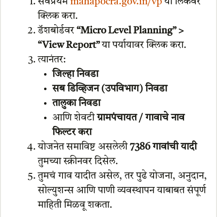
सर्वप्रथम
mahapocra.gov.in/vp
या लिंकवर
क्लिक करा.
डॅशबोर्डवर
“Micro Level Planning” >
“View Report”
या पर्यायावर क्लिक करा.
त्यानंतर:
जिल्हा निवडा
सब डिव्हिजन (उपविभाग) निवडा
तालुका निवडा
आणि शेवटी
ग्रामपंचायत / गावाचे नाव
फिल्टर करा
योजनेत समाविष्ट असलेली
7386 गावांची यादी
तुमच्या स्क्रीनवर दिसेल.
तुमचं गाव यादीत असेल, तर पुढे योजना, अनुदान,
सोल्युशन्स आणि पाणी व्यवस्थापन याबाबत संपूर्ण
माहिती मिळवू शकता.