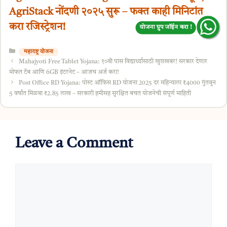
AgriStack नोंदणी २०२५ सुरू – फक्त काही मिनिटांत
करा रजिस्ट्रेशन!
योजना ग्रुप जॉईन करा !
Categories
महाराष्ट्र योजना
Mahajyoti Free Tablet Yojana: १०वी पास विद्यार्थ्यांसाठी खुशखबर! सरकार देणार
मोफत टॅब आणि 6GB इंटरनेट – आजच अर्ज करा!
Post Office RD Yojana: पोस्ट ऑफिस RD योजना 2025 दर महिन्याला ₹4000 गुंतवून
5 वर्षांत मिळवा ₹2.85 लाख – सरकारी हमीसह सुरक्षित बचत योजनेची संपूर्ण माहिती
Leave a Comment
Comment