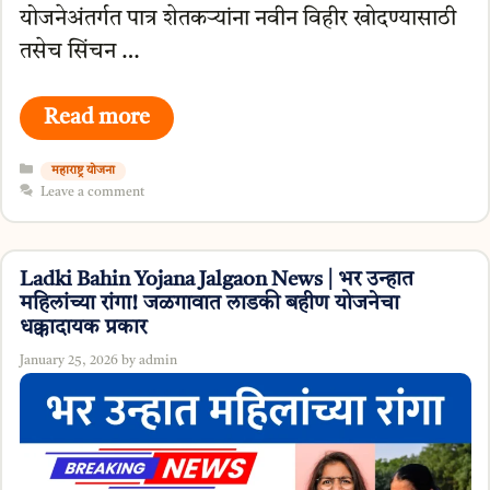
योजनेअंतर्गत पात्र शेतकऱ्यांना नवीन विहीर खोदण्यासाठी
तसेच सिंचन …
Read more
Categories
महाराष्ट्र योजना
Leave a comment
Ladki Bahin Yojana Jalgaon News | भर उन्हात
महिलांच्या रांगा! जळगावात लाडकी बहीण योजनेचा
धक्कादायक प्रकार
January 25, 2026
by
admin