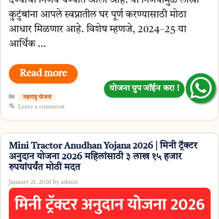
देण्याचा निर्णय घेण्यात आला आहे. या निर्णयामुळे लाखो
कुटुंबांना आपले स्वप्नातील घर पूर्ण करण्यासाठी मोठा
आधार मिळणार आहे. विशेष म्हणजे, 2024–25 या
आर्थिक …
Read more
योजना ग्रुप जॉईन करा !
Categories
महाराष्ट्र योजना
Leave a comment
Mini Tractor Anudhan Yojana 2026 | मिनी ट्रॅक्टर
अनुदान योजना 2026 महिलांसाठी ३ लाख १५ हजार
रुपयांपर्यंत मोठी मदत
January 21, 2026
by
admin