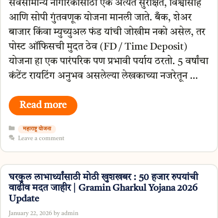
सर्वसामान्य नागरिकांसाठी एक अत्यंत सुरक्षित, विश्वासार्ह
आणि सोपी गुंतवणूक योजना मानली जाते. बँक, शेअर
बाजार किंवा म्युच्युअल फंड यांची जोखीम नको असेल, तर
पोस्ट ऑफिसची मुदत ठेव (FD / Time Deposit)
योजना हा एक पारंपरिक पण प्रभावी पर्याय ठरतो. 5 वर्षांचा
कंटेंट रायटिंग अनुभव असलेल्या लेखकाच्या नजरेतून …
Read more
Categories
महाराष्ट्र योजना
Leave a comment
घरकुल लाभार्थ्यांसाठी मोठी खुशखबर : 50 हजार रुपयांची
वाढीव मदत जाहीर | Gramin Gharkul Yojana 2026
Update
January 22, 2026
by
admin