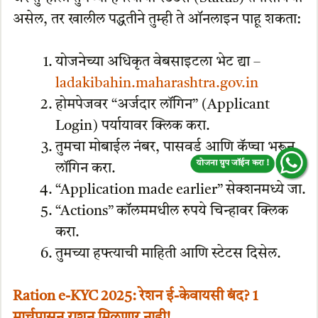
असेल, तर खालील पद्धतीने तुम्ही ते ऑनलाइन पाहू शकता:
योजनेच्या अधिकृत वेबसाइटला भेट द्या –
ladakibahin.maharashtra.gov.in
होमपेजवर “अर्जदार लॉगिन” (Applicant
Login) पर्यायावर क्लिक करा.
तुमचा मोबाईल नंबर, पासवर्ड आणि कॅप्चा भरून
योजना ग्रुप जॉईन करा !
लॉगिन करा.
“Application made earlier” सेक्शनमध्ये जा.
“Actions” कॉलममधील रुपये चिन्हावर क्लिक
करा.
तुमच्या हफ्त्याची माहिती आणि स्टेटस दिसेल.
Ration e-KYC 2025: रेशन ई-केवायसी बंद? 1
मार्चपासून राशन मिळणार नाही!