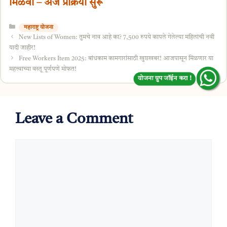
मिळवा – अर्ज प्रक्रिया सुरू
Categories
महाराष्ट्र योजना
New Lists of Women: तुमचे नाव आहे का? 7,500 रुपये कापले गेलेल्या महिलांची नवी
यादी जाहीर!
Free Workers Item 2025: बांधकाम कामगारांसाठी खुशखबर! आजपासून मिळणार या
महत्त्वाच्या वस्तू पूर्णपणे मोफत!
योजना ग्रुप जॉईन करा !
Leave a Comment
Comment