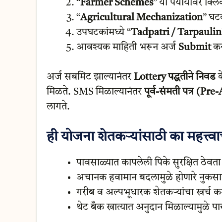
“
Farmer Schemes
” या पर्यायावर क्ल
“
Agricultural Mechanization
” घट
उपघटकांमध्ये “
Tadpatri / Tarpaulin
आवश्यक माहिती भरून अर्ज
Submit
कर
अर्ज सबमिट झाल्यानंतर
Lottery पद्धतीने निवड
क
मिळते. SMS मिळाल्यानंतर
पूर्व-संमती पत्र (Pr
लागते.
ही योजना शेतकऱ्यांसाठी का महत्त्व
पावसाळ्यात कापलेली पिके सुरक्षित ठेवता
अचानक हवामान बदलामुळे होणारे नुकसान
गरीब व अल्पभूधारक शेतकऱ्यांचा खर्च क
थेट बँक खात्यात अनुदान मिळाल्यामुळे पा