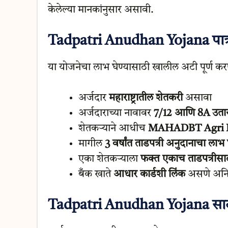
केलेल्या मानकांनुसार असावी.
Tadpatri Anudhan Yojana पात्रत
या योजनेचा लाभ घेण्यासाठी खालील अटी पूर्ण 
अर्जदार
महाराष्ट्रातील शेतकरी
असावा
अर्जदाराच्या नावावर
7/12 आणि 8A उतार
शेतकऱ्याने आधीच
MAHADBT Agri P
मागील
3 वर्षांत ताडपत्री अनुदानाचा लाभ
एका शेतकऱ्याला
फक्त एकाच ताडपत्रीसा
बँक खाते
आधार कार्डशी लिंक
असणे अनिव
Tadpatri Anudhan Yojana साठ