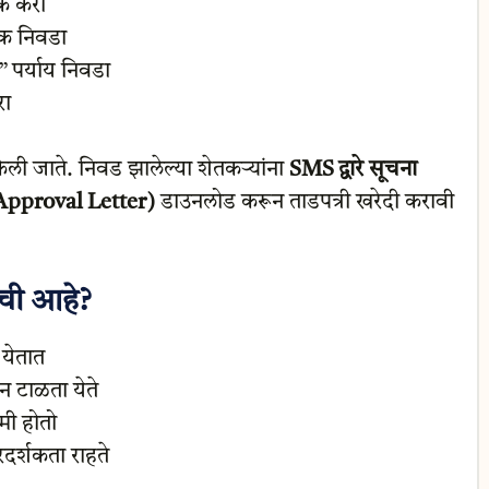
िक करा
क निवडा
” पर्याय निवडा
ा
ेली जाते. निवड झालेल्या शेतकऱ्यांना
SMS द्वारे सूचना
e-Approval Letter)
डाउनलोड करून ताडपत्री खरेदी करावी
ाची आहे?
 येतात
 टाळता येते
मी होतो
रदर्शकता राहते