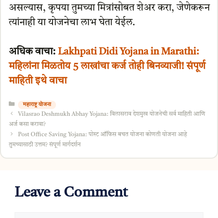
असल्यास, कृपया तुमच्या मित्रांसोबत शेअर करा, जेणेकरून
त्यांनाही या योजनेचा लाभ घेता येईल.
अधिक वाचा:
Lakhpati Didi Yojana in Marathi:
महिलांना मिळतोय 5 लाखांचा कर्ज तोही बिनव्याजी! संपूर्ण
माहिती इथे वाचा
Categories
महाराष्ट्र योजना
Vilasrao Deshmukh Abhay Yojana: विलासराव देशमुख योजनेची सर्व माहिती आणि
अर्ज कसा करावा?
Post Office Saving Yojana: पोस्ट ऑफिस बचत योजना कोणती योजना आहे
तुमच्यासाठी उत्तम? संपूर्ण मार्गदर्शन
Leave a Comment