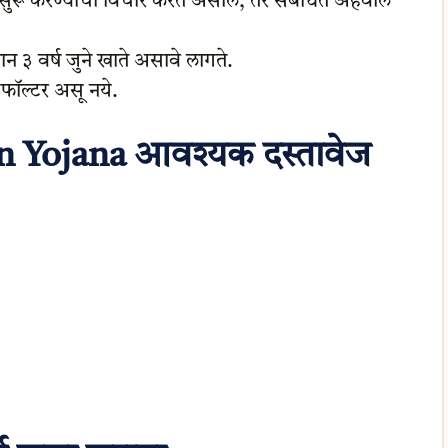
सुरू करण्याचा विचार करत असाल, तर संबंधित अहवाल
न ३ वर्ष जुने खाते असावे लागते.
िफॉल्टर असू नये.
n Yojana
आवश्यक दस्तावेज