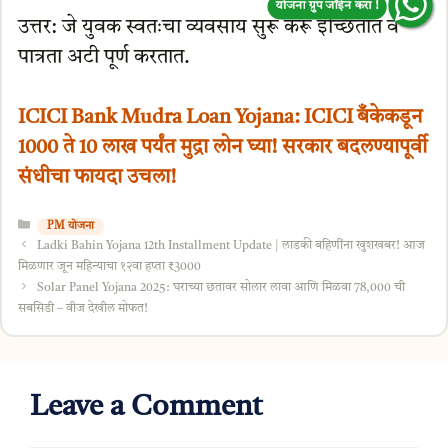
योजना ग्रुप जॉईन करा !
उत्तर: जे युवक स्वतःचा व्यवसाय सुरू करू इच्छितात व
पात्रता अटी पूर्ण करतात.
ICICI Bank Mudra Loan Yojana: ICICI बँकेकडून
1000 ते 10 लाख पर्यंत मुद्रा लोन घ्या! सरकार बदलण्यापूर्वी
संधीचा फायदा उचला!
Categories
PM योजना
Ladki Bahin Yojana 12th Installment Update | लाडकी बहिणींना खुशखबर! आज
मिळणार जून महिन्याचा १२वा हप्ता ₹3000
Solar Panel Yojana 2025: घराच्या छतावर सोलार लावा आणि मिळवा 78,000 ची
सबसिडी – वीज देखील मोफत!
Leave a Comment