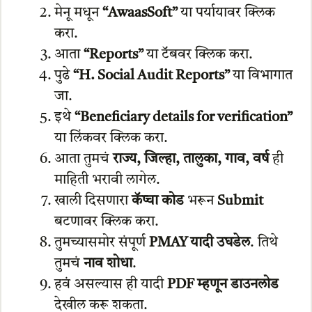
मेनू मधून
“AwaasSoft”
या पर्यायावर क्लिक
करा.
आता
“Reports”
या टॅबवर क्लिक करा.
पुढे
“H. Social Audit Reports”
या विभागात
जा.
इथे
“Beneficiary details for verification”
या लिंकवर क्लिक करा.
आता तुमचं
राज्य, जिल्हा, तालुका, गाव, वर्ष
ही
माहिती भरावी लागेल.
खाली दिसणारा
कॅप्चा कोड
भरून
Submit
बटणावर क्लिक करा.
तुमच्यासमोर संपूर्ण
PMAY यादी उघडेल
. तिथे
तुमचं
नाव शोधा
.
हवं असल्यास ही यादी
PDF म्हणून डाउनलोड
देखील करू शकता.