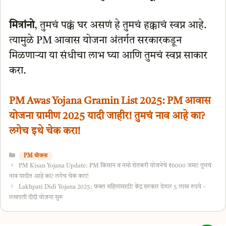
मित्रांनो
, तुमचं पक्कं घर असणं हे तुमचं हक्काचं स्वप्न आहे.
त्यामुळे PM आवास योजना अंतर्गत सरकारकडून
मिळणाऱ्या या संधीचा लाभ घ्या आणि तुमचं स्वप्न साकार
करा.
PM Awas Yojana Gramin List 2025: PM आवास
योजना ग्रामीण 2025 यादी जाहीर! तुमचं नाव आहे का?
लगेच इथे चेक करा!
Categories
PM योजना
PM Kisan Yojana Update: PM किसान व नमो शेतकरी योजनेचे ₹6000 जमा! तुमचं
नाव यादीत आहे का? लगेच चेक करा!
Lakhpati Didi Yojana 2025: फक्त महिलांसाठी! केंद्र सरकार देणार 5 लाख रुपये –
लखपती दीदी योजना सुरू