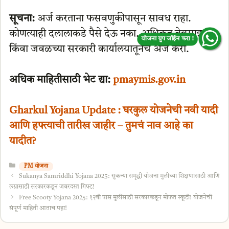
सूचना:
अर्ज करताना फसवणुकीपासून सावध राहा.
कोणत्याही दलालाकडे पैसे देऊ नका. अधिकृत वेबसाइट
किंवा जवळच्या सरकारी कार्यालयातूनच अर्ज करा.
योजना ग्रुप जॉईन करा !
अधिक माहितीसाठी भेट द्या:
pmaymis
.gov.in
Gharkul Yojana Update : घरकुल योजनेची नवी यादी
आणि हफ्त्याची तारीख जाहीर – तुमचं नाव आहे का
यादीत?
Categories
PM योजना
Sukanya Samriddhi Yojana 2025: सुकन्या समृद्धी योजना मुलीच्या शिक्षणासाठी आणि
लग्नासाठी सरकारकडून जबरदस्त गिफ्ट!
Free Scooty Yojana 2025: १२वी पास मुलींसाठी सरकारकडून मोफत स्कूटी! योजनेची
संपूर्ण माहिती आताच पहा!