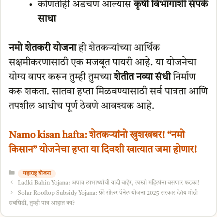
कोणतीही अडचण आल्यास
कृषी विभागाशी संपर्क
साधा
नमो शेतकरी योजना
ही शेतकऱ्यांच्या आर्थिक
सक्षमीकरणासाठी एक मजबूत पायरी आहे. या योजनेचा
योग्य वापर करून तुम्ही तुमच्या
शेतीत नव्या संधी
निर्माण
करू शकता. सातवा हप्ता मिळवण्यासाठी सर्व पात्रता आणि
तपशील आधीच पूर्ण ठेवणे आवश्यक आहे.
Namo kisan hafta: शेतकऱ्यांनो खुशखबर! “नमो
किसान” योजनेचा हप्ता या दिवशी खात्यात जमा होणार!
Categories
महाराष्ट्र योजना
Ladki Bahin Yojana: अपात्र लाभार्थ्यांची यादी बाहेर, लाखो महिलांना बसणार फटका!
Solar Rooftop Subsidy Yojana: फ्री सोलर पॅनेल योजना 2025 सरकार देतंय मोठी
सबसिडी, तुम्ही पात्र आहात का?