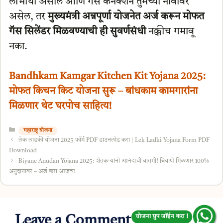
लाभार्थी असाल आणि गॅस कनेक्शन तुमच्या नावावर
असेल, तर
मुख्यमंत्री अन्नपूर्णा योजनेत अर्ज करून मोफत
गॅस सिलेंडर मिळवण्याची ही सुवर्णसंधी
नक्कीच गमावू
नका.
Bandhkam Kamgar Kitchen Kit Yojana 2025:
मोफत किचन किट योजना सुरू – बांधकाम कामगारांना
मिळणार थेट घरपोच साहित्य!
Categories
महाराष्ट्र योजना
लेक लाडकी योजना 2025 फॉर्म PDF डाउनलोड करा | Lek Ladki Yojana Form PDF
Download
Biyane Anudan Yojana 2025: शेतकऱ्यांनो आनंदाची बातमी! बियाणे मिळणार 100%
अनुदानावर – अर्ज करा आजच!
योजना ग्रुप जॉईन करा !
Leave a Comment