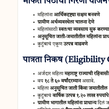
मोफत पिठाची गिरणी योजनेची उ
महिलांना
आर्थिकदृष्ट्या सक्षम बनवणे
ग्रामीण अर्थव्यवस्थेला चालना देणे
महिलांसाठी
स्वतःचा व्यवसाय सुरू करण्य
अनुसूचित जाती-जमातीतील महिलांना प्राध
कुटुंबाचं एकूण
उत्पन्न वाढवणे
पात्रता निकष (Eligibility
अर्जदार महिला
महाराष्ट्र राज्याची रहिवासी
वय
१८ ते ६० वर्षांदरम्यान
असावे.
महिला
अनुसूचित जाती किंवा जमातीतील
कुटुंबाचं
वार्षिक उत्पन्न १.२० लाख रुपयांपे
ग्रामीण भागातील महिलांना प्राधान्य
दिलं 