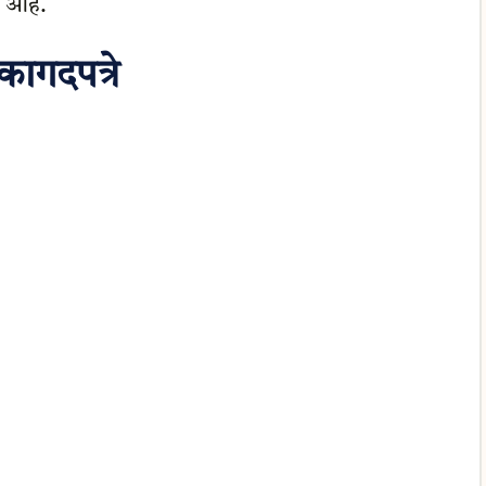
आहे.
ागदपत्रे