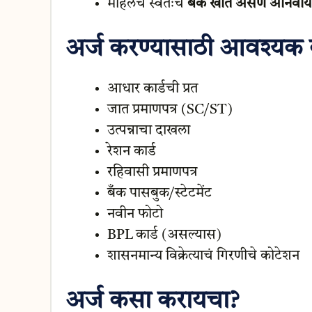
महिलेचं स्वतःचं
बँक खाते असणं अनिवार्य
अर्ज करण्यासाठी आवश्यक क
आधार कार्डची प्रत
जात प्रमाणपत्र (SC/ST)
उत्पन्नाचा दाखला
रेशन कार्ड
रहिवासी प्रमाणपत्र
बँक पासबुक/स्टेटमेंट
नवीन फोटो
BPL कार्ड (असल्यास)
शासनमान्य विक्रेत्याचं गिरणीचे कोटेशन
अर्ज कसा करायचा?