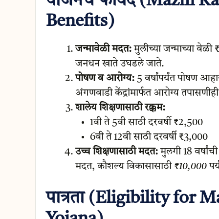
योजनेचे फायदे (Mazhi K
Benefits)
जन्मावेळी मदत:
मुलीच्या जन्माच्या वेळ
जनधन खाते उघडले जाते.
पोषण व आरोग्य:
5 वर्षांपर्यंत पोषण 
अंगणवाडी केंद्रांमार्फत आरोग्य तपासणीही
शालेय शिक्षणासाठी रक्कम:
1वी ते 5वी साठी दरवर्षी ₹2,500
6वी ते 12वी साठी दरवर्षी ₹3,000
उच्च शिक्षणासाठी मदत:
मुलगी 18 वर्षां
मदत, कौशल्य विकासासाठी
₹10,000
पर्
पात्रता (Eligibility fo