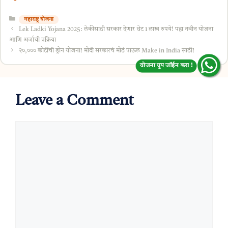
Categories
महाराष्ट्र योजना
Lek Ladki Yojana 2025: लेकीसाठी सरकार देणार थेट 1 लाख रुपये! पहा नवीन योजना
आणि अर्जाची प्रक्रिया
२०,००० कोटींची ड्रोन योजना! मोदी सरकारचं मोठं पाऊल Make in India साठी!
योजना ग्रुप जॉईन करा !
Leave a Comment
Comment