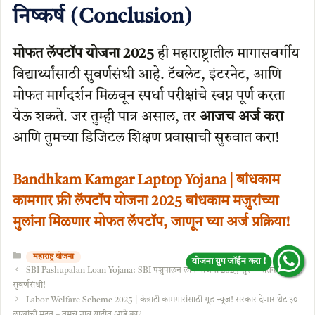
निष्कर्ष (Conclusion)
मोफत लॅपटॉप योजना 2025
ही महाराष्ट्रातील मागासवर्गीय
विद्यार्थ्यांसाठी सुवर्णसंधी आहे. टॅबलेट, इंटरनेट, आणि
मोफत मार्गदर्शन मिळवून स्पर्धा परीक्षांचे स्वप्न पूर्ण करता
येऊ शकते. जर तुम्ही पात्र असाल, तर
आजच अर्ज करा
आणि तुमच्या डिजिटल शिक्षण प्रवासाची सुरुवात करा!
Bandhkam Kamgar Laptop Yojana | बांधकाम
कामगार फ्री लॅपटॉप योजना 2025 बांधकाम मजुरांच्या
मुलांना मिळणार मोफत लॅपटॉप, जाणून घ्या अर्ज प्रक्रिया!
Categories
महाराष्ट्र योजना
योजना ग्रुप जॉईन करा !
SBI Pashupalan Loan Yojana: SBI पशुपालन लोन योजना 2025 सुरू – शेतकऱ्यांसाठी
सुवर्णसंधी!
Labor Welfare Scheme 2025 | कंत्राटी कामगारांसाठी गूड न्यूज! सरकार देणार थेट ३०
लाखांची मदत – तुमचं नाव यादीत आहे का?