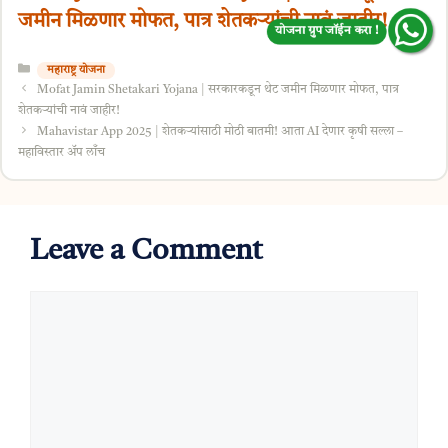
जमीन मिळणार मोफत, पात्र शेतकऱ्यांची नावं जाहीर!
योजना ग्रुप जॉईन करा !
Categories
महाराष्ट्र योजना
Mofat Jamin Shetakari Yojana | सरकारकडून थेट जमीन मिळणार मोफत, पात्र
शेतकऱ्यांची नावं जाहीर!
Mahavistar App 2025 | शेतकऱ्यांसाठी मोठी बातमी! आता AI देणार कृषी सल्ला –
महाविस्तार अ‍ॅप लाँच
Leave a Comment
Comment