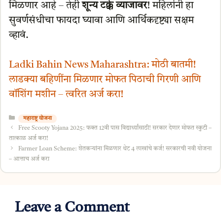
मिळणार आहे – तेही
शून्य टक्के व्याजावर
! महिलांनी हा
सुवर्णसंधीचा फायदा घ्यावा आणि आर्थिकदृष्ट्या सक्षम
व्हावं.
Ladki Bahin News Maharashtra: मोठी बातमी!
लाडक्या बहिणींना मिळणार मोफत पिठाची गिरणी आणि
वॉशिंग मशीन – त्वरित अर्ज करा!
Categories
महाराष्ट्र योजना
Free Scooty Yojana 2025: फक्त 12वी पास विद्यार्थ्यांसाठी! सरकार देणार मोफत स्कुटी –
तात्काळ अर्ज करा!
Farmer Loan Scheme: शेतकऱ्यांना मिळणार थेट 4 लाखांचे कर्ज! सरकारची नवी योजना
– आत्ताच अर्ज करा
Leave a Comment