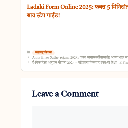
Ladaki Form Online 2025: फक्त 5 मिनिटांत
बाय स्टेप गाईड!
Categories
महाराष्ट्र योजना
Anna Bhau Sathe Yojana 2025: फक्त मागासवर्गीयांसाठी! अण्णाभाऊ साठ
ई-पिंक रिक्षा अनुदान योजना 2025 – महिलांना मिळणार स्वतःची रिक्षा | E P
Leave a Comment
Comment