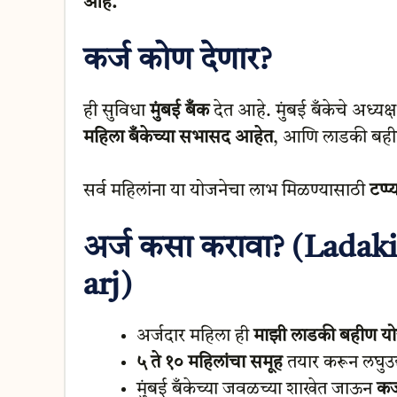
आहे.
कर्ज कोण देणार?
ही सुविधा
मुंबई बँक
देत आहे. मुंबई बँकेचे अध्यक्
महिला बँकेच्या सभासद आहेत
, आणि लाडकी बही
सर्व महिलांना या योजनेचा लाभ मिळण्यासाठी
टप्प
अर्ज कसा करावा? (Ladak
arj)
अर्जदार महिला ही
माझी लाडकी बहीण यो
५ ते १० महिलांचा समूह
तयार करून लघुउद
मुंबई बँकेच्या जवळच्या शाखेत जाऊन
कर्