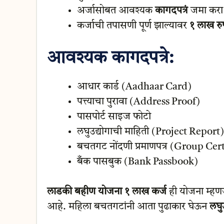
अर्जासोबत आवश्यक
कागदपत्रं
जमा करा 
कर्जाची तपासणी पूर्ण झाल्यावर
१ लाख रुप
आवश्यक कागदपत्रे:
आधार कार्ड (Aadhaar Card)
पत्त्याचा पुरावा (Address Proof)
पासपोर्ट साइज फोटो
लघुउद्योगाची माहिती (Project Report)
बचतगट नोंदणी प्रमाणपत्र (Group Cert
बँक पासबुक (Bank Passbook)
लाडकी बहीण योजना १ लाख कर्ज
ही योजना म्हणज
आहे. महिला बचतगटांनी आता पुढाकार घेऊन
लघु