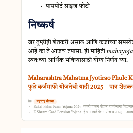
पासपोर्ट साइज फोटो
निष्कर्ष
जर तुम्हीही शेतकरी असाल आणि कर्जाच्या समस्ये
आहे का ते आजच तपासा. ही माहिती
mahayoja
स्वतःच्या आर्थिक भविष्यासाठी योग्य निर्णय घ्या.
Maharashtra Mahatma Jyotirao Phule Karj Ma
फुले कर्जमाफी योजनेची यादी 2025 – पात्र शेतक
Categories
महाराष्ट्र योजना
Bakri Palan Farm Yojana 2025: बकरी पालन योजना ग्रामीणांना मिळणार 7 ल
E Shram Card Pension Yojana: ई श्रम कार्ड पेंशन योजना 2025 – आता म