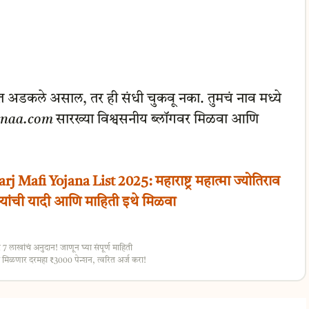
त अडकले असाल, तर ही संधी चुकवू नका. तुमचं नाव मध्ये
naa.com
सारख्या विश्वसनीय ब्लॉगवर मिळवा आणि
fi Yojana List 2025: महाराष्ट्र महात्मा ज्योतिराव
ऱ्यांची यादी आणि माहिती इथे मिळवा
ाखांचं अनुदान! जाणून घ्या संपूर्ण माहिती
िळणार दरमहा ₹3000 पेन्शन, त्वरित अर्ज करा!