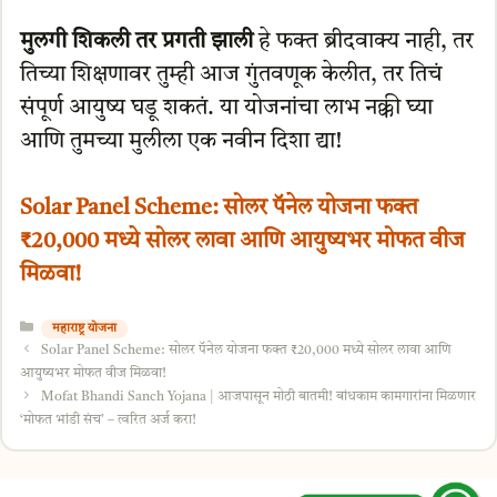
मुलगी शिकली तर प्रगती झाली
हे फक्त ब्रीदवाक्य नाही, तर
तिच्या शिक्षणावर तुम्ही आज गुंतवणूक केलीत, तर तिचं
संपूर्ण आयुष्य घडू शकतं. या योजनांचा लाभ नक्की घ्या
आणि तुमच्या मुलीला एक नवीन दिशा द्या!
Solar Panel Scheme: सोलर पॅनेल योजना फक्त
₹20,000 मध्ये सोलर लावा आणि आयुष्यभर मोफत वीज
मिळवा!
Categories
महाराष्ट्र योजना
Solar Panel Scheme: सोलर पॅनेल योजना फक्त ₹20,000 मध्ये सोलर लावा आणि
आयुष्यभर मोफत वीज मिळवा!
Mofat Bhandi Sanch Yojana | आजपासून मोठी बातमी! बांधकाम कामगारांना मिळणार
‘मोफत भांडी संच’ – त्वरित अर्ज करा!