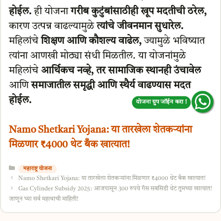
होईल.
ही योजना
गरीब कुटुंबांसाठीही खूप मदतीची ठरेल,
कारण उत्पन्न वाढल्यामुळे
त्यांचे जीवनमान सुधारेल.
महिलांचे
शिक्षण आणि कौशल्य वाढेल,
ज्यामुळे भविष्यात
त्यांना आणखी मोठ्या संधी मिळतील. या योजनांमुळे
महिलांचे
आर्थिकच नव्हे, तर सामाजिक स्थानही उंचावेल
आणि
समाजातील समृद्धी आणि स्थैर्य वाढण्यास मदत
होईल.
योजना ग्रुप जॉईन करा !
Namo Shetkari Yojana: या तारखेला शेतकऱ्यांना
मिळणार ₹4000 थेट बँक खात्यात!
Categories
महाराष्ट्र योजना
Namo Shetkari Yojana: या तारखेला शेतकऱ्यांना मिळणार ₹4000 थेट बँक खात्यात!
Gas Cylinder Subsidy 2025: आजपासून 300 रुपये गॅस सबसिडी थेट तुमच्या खात्यात!
जाणून घ्या सर्व महत्वाची माहिती!