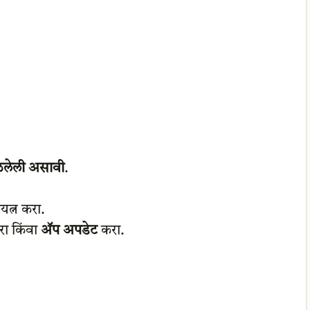
ळलेली असावी
.
यत्न करा.
ा किंवा
अ‍ॅप अपडेट
करा.