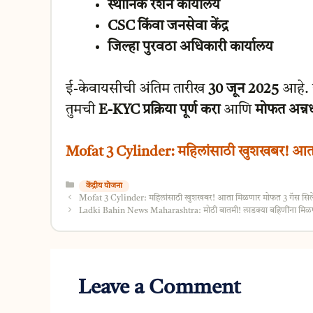
स्थानिक रेशन कार्यालय
CSC किंवा जनसेवा केंद्र
जिल्हा पुरवठा अधिकारी कार्यालय
ई-केवायसीची अंतिम तारीख
30 जून 2025
आहे. य
तुमची
E-KYC प्रक्रिया पूर्ण करा
आणि
मोफत अन्नध
Mofat 3 Cylinder: महिलांसाठी खुशखबर! आता म
Categories
केंद्रीय योजना
Mofat 3 Cylinder: महिलांसाठी खुशखबर! आता मिळणार मोफत 3 गॅस सिलेंड
Ladki Bahin News Maharashtra: मोठी बातमी! लाडक्या बहिणींना मिळणा
Leave a Comment