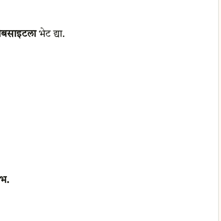
 वेबसाइटला
भेट द्या.
ाभ.