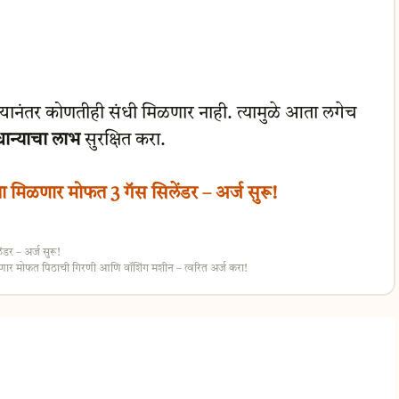
ानंतर कोणतीही संधी मिळणार नाही. त्यामुळे आता लगेच
ान्याचा लाभ
सुरक्षित करा.
िळणार मोफत 3 गॅस सिलेंडर – अर्ज सुरू!
र – अर्ज सुरू!
र मोफत पिठाची गिरणी आणि वॉशिंग मशीन – त्वरित अर्ज करा!