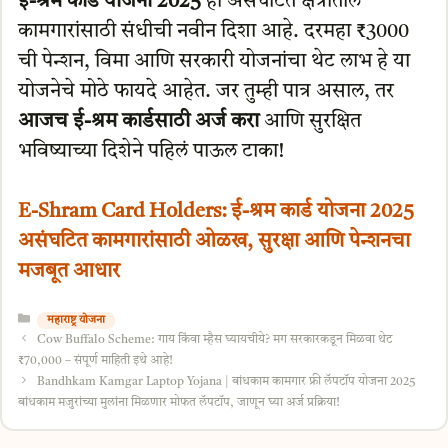
ई-श्रम कार्ड योजना 2025
ही असंघटित क्षेत्रातील
कामगारांसाठी संधीची नवीन दिशा आहे. दरमहा ₹3000
ची पेन्शन, विमा आणि सरकारी योजनांचा थेट लाभ हे या
योजनेचे मोठे फायदे आहेत. जर तुम्ही पात्र असाल, तर
आजच ई-श्रम कार्डसाठी अर्ज करा
आणि सुरक्षित
भविष्याच्या दिशेने पहिलं पाऊल टाका!
E-Shram Card Holders: ई-श्रम कार्ड योजना 2025
असंघटित कामगारांसाठी ओळख, सुरक्षा आणि पेन्शनचा
मजबूत आधार
Categories
महाराष्ट्र योजना
Cow Buffalo Scheme: गाय किंवा म्हैस घ्यायचीये? मग सरकारकडून मिळवा थेट
₹70,000 – संपूर्ण माहिती इथे आहे!
Bandhkam Kamgar Laptop Yojana | बांधकाम कामगार फ्री लॅपटॉप योजना 2025
बांधकाम मजुरांच्या मुलांना मिळणार मोफत लॅपटॉप, जाणून घ्या अर्ज प्रक्रिया!