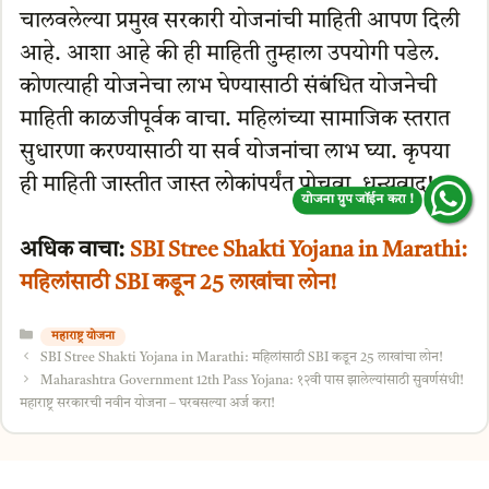
चालवलेल्या प्रमुख सरकारी योजनांची माहिती आपण दिली
आहे. आशा आहे की ही माहिती तुम्हाला उपयोगी पडेल.
कोणत्याही योजनेचा लाभ घेण्यासाठी संबंधित योजनेची
माहिती काळजीपूर्वक वाचा. महिलांच्या सामाजिक स्तरात
सुधारणा करण्यासाठी या सर्व योजनांचा लाभ घ्या. कृपया
ही माहिती जास्तीत जास्त लोकांपर्यंत पोचवा. धन्यवाद!
योजना ग्रुप जॉईन करा !
अधिक वाचा:
SBI Stree Shakti Yojana in Marathi:
महिलांसाठी SBI कडून 25 लाखांचा लोन!
Categories
महाराष्ट्र योजना
SBI Stree Shakti Yojana in Marathi: महिलांसाठी SBI कडून 25 लाखांचा लोन!
Maharashtra Government 12th Pass Yojana: १२वी पास झालेल्यांसाठी सुवर्णसंधी!
महाराष्ट्र सरकारची नवीन योजना – घरबसल्या अर्ज करा!