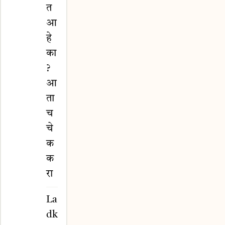
त
आ
हे
का
?
आ
ता
च
चे
क
क
रा
La
dk