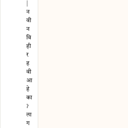
|
न
वी
न
वि
ही
र
ह
वी
आ
हे
का
?
ला
ग