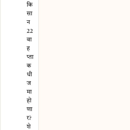
कि
सा
न
22
वा
ह
प्ता
क
धी
ज
मा
हो
णा
र?
शे