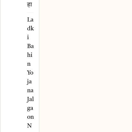
हा
La
dk
i
Ba
hi
n
Yo
ja
na
Jal
ga
on
N