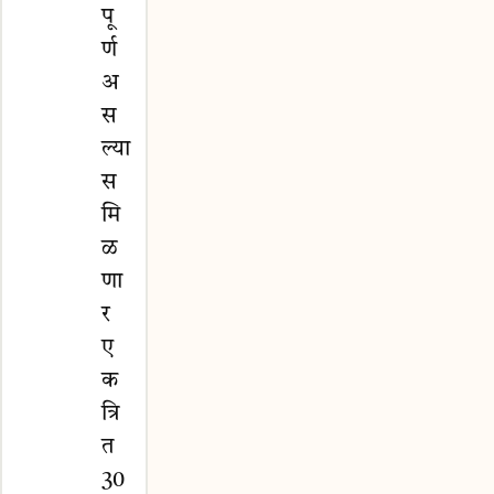
पू
र्ण
अ
स
ल्या
स
मि
ळ
णा
र
ए
क
त्रि
त
30