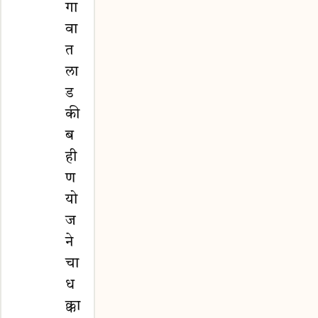
गा
वा
त
ला
ड
की
ब
ही
ण
यो
ज
ने
चा
ध
क्का