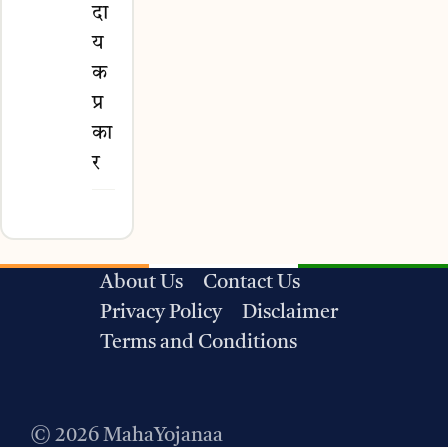
दा
य
क
प्र
का
र
About Us
Contact Us
Privacy Policy
Disclaimer
Terms and Conditions
© 2026 MahaYojanaa