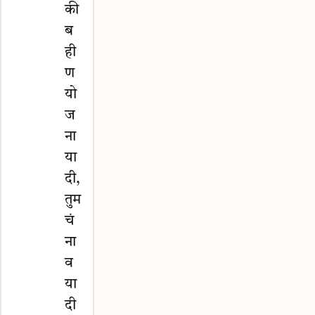
की
ब
ही
ण
यो
ज
ना
या
दी,
तुम
चं
ना
व
या
दी