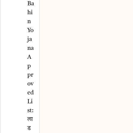
Ba
hi
n
Yo
ja
na
A
p
pr
ov
ed
Li
st:
ला
ड