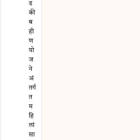
ड
की
ब
ही
ण
यो
ज
ने
अं
तर्ग
त
म
हि
लां
सा