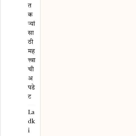
त
क
ऱ्यां
सा
ठी
मह
त्त्वा
ची
अ
पडे
ट
La
dk
i