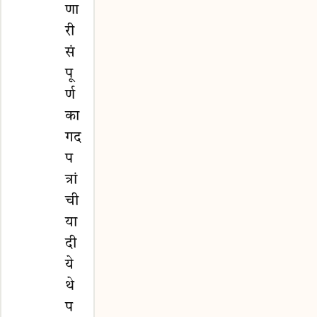
णा
री
सं
पू
र्ण
का
गद
प
त्रां
ची
या
दी
ये
थे
प