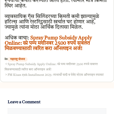
रुपयांची कपात करण्यात आली होती. त्यानंतर मात्र किमती
स्थिर आहेत.
व्यावसायिक गॅस सिलिंडरच्या किमती कमी झाल्यामुळे
हॉटेल्स आणि रेस्टॉरंट्ससाठी खर्चात घट होणार आहे,
ज्यामुळे त्यांना मोठा आर्थिक दिलासा मिळेल.
अधिक वाचा:
Spray Pump Subsidy Apply
Online: स्प्रे पम्प मशीनवर 2500 रुपये सवलत
मिळवण्यासाठी त्वरित करा ऑनलाइन अर्ज!
Categories
महाराष्ट्र योजना
Spray Pump Subsidy Apply Online: स्प्रे पम्प मशीनवर 2500 रुपये सवलत
मिळवण्यासाठी त्वरित करा ऑनलाइन अर्ज!
PM Kisan 19th Installment 2025: लाभार्थी यादी व पेमेंट स्टेटस ऑनलाइन तपासा!
Leave a Comment
Comment