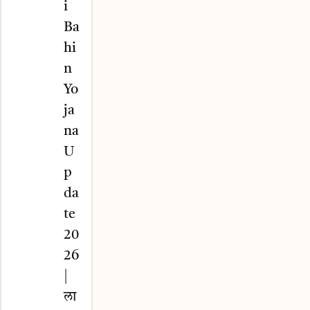
i
Ba
hi
n
Yo
ja
na
U
p
da
te
20
26
|
ला