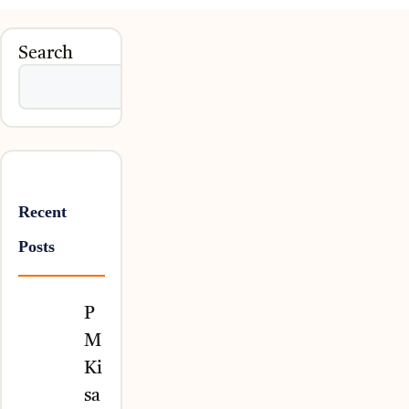
Search
Search
Recent
Posts
P
M
Ki
sa