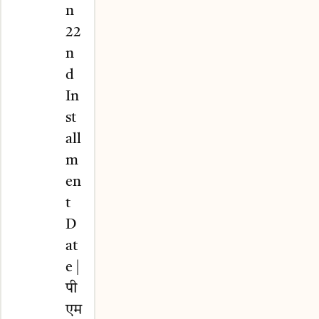
n
22
n
d
In
st
all
m
en
t
D
at
e |
पी
एम