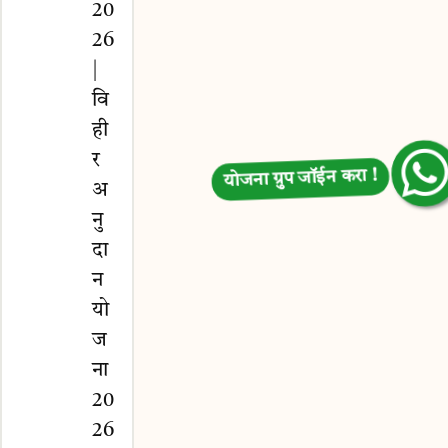
20
26
|
वि
ही
र
योजना ग्रुप जॉईन करा !
अ
नु
दा
न
यो
ज
ना
20
26