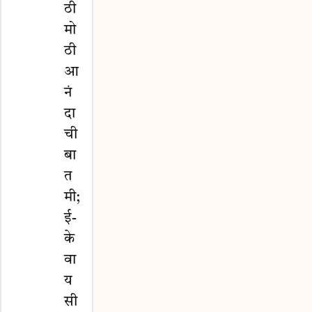
ठी
मो
ठी
आ
नं
दा
ची
बा
त
मी;
ई-
के
वा
य
सी