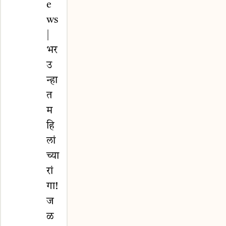
e
ws
|
भर
उ
न्हा
त
म
हि
लां
च्या
रां
गा!
ज
ळ