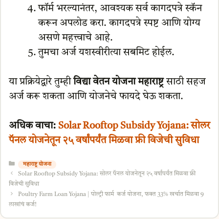
फॉर्म भरल्यानंतर, आवश्यक सर्व कागदपत्रे स्कॅन
करून अपलोड करा. कागदपत्रे स्पष्ट आणि योग्य
असणे महत्त्वाचे आहे.
तुमचा अर्ज यशस्वीरीत्या सबमिट होईल.
या प्रक्रियेद्वारे तुम्ही
विद्या वेतन योजना महाराष्ट्र
साठी सहज
अर्ज करू शकता आणि योजनेचे फायदे घेऊ शकता.
अधिक वाचा:
Solar Rooftop Subsidy Yojana: सोलर
पॅनल योजनेतून २५ वर्षांपर्यंत मिळवा फ्री विजेची सुविधा
Categories
महाराष्ट्र योजना
Solar Rooftop Subsidy Yojana: सोलर पॅनल योजनेतून २५ वर्षांपर्यंत मिळवा फ्री
विजेची सुविधा
Poultry Farm Loan Yojana | पोल्ट्री फार्म कर्ज योजना, फक्त 33% खर्चात मिळवा 9
लाखांचं कर्ज!